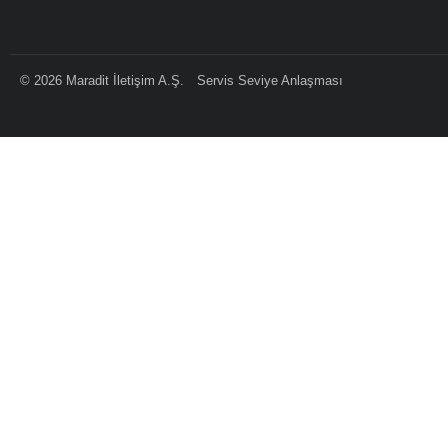
©
2026
Maradit İletişim A.Ş.
Servis Seviye Anlaşması