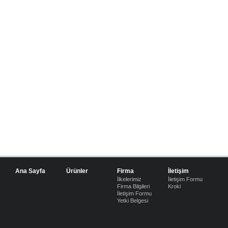
Ana Sayfa
Ürünler
Firma
İletişim
İlkelerimiz
İletişim Formu
Firma Bilgileri
Kroki
İletişim Formu
Yetki Belgesi