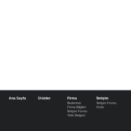
Ana Sayfa
Ürünler
Firma
İletişim
İlkelerimiz
İletişim Formu
Firma Bilgileri
Kroki
İletişim Formu
Yetki Belgesi