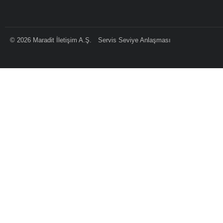
©
2026
Maradit İletişim A.Ş.
Servis Seviye Anlaşması