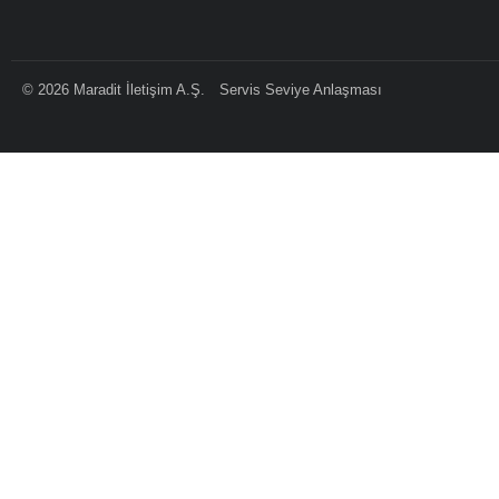
©
2026
Maradit İletişim A.Ş.
Servis Seviye Anlaşması