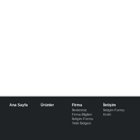
Ana Sayfa
Ürünler
Firma
İletişim
İlkelerimiz
İletişim Formu
Firma Bilgileri
Kroki
İletişim Formu
Yetki Belgesi